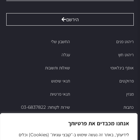
הירשם
ריהוט פנים
החשבון שלי
ריהוט חוץ
עגלה
אוסף בינלאומי
שאלות ותשובות
פרויקטים
תנאי שימוש
מגזין
תנאי פרטיות
כתבות
שירות לקוחות: 03-6837822
הסיפור של ניסו
אנחנו מכבדים את פרטיותך
צור קשר
לידיעתך, באתר זה נעשה שימוש ב‑״קובצי עוגיות״ (Cookies) וכלים