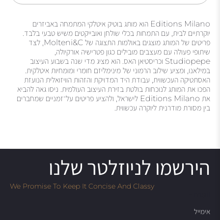
Editions Milano הוא מותג בוטיק איטלקי המתמחה באביזרים
יוקרתיים לבית, עם התמחות בכלי שולחן ואובייקטים משיש טבעי בלבד.
פריטים של המותג מוצגים באולמות התצוגה של Molteni&C, לצד
שיתופי פעולה עם מעצבים מובילים כגון פטרישיה אורקיולה,
Studiopepe וכריסטיאן האס. הוא מציג מדי שנה בשבוע העיצוב
במילאנו, ומציע שילוב הרמוני של מינימליזם חומרי ומומחיות איטלקית.
האסתטיקה העכשווית, עבודת היד המדויקת והזהות הוויזואלית הנועזת
הפכו את המותג לנוכחות בולטת בזירת העיצוב העולמית. ניסו גאה להביא
את Editions Milano לישראל, ולהציע פריטים על־זמניים שמחברים
בין מסורת מודרנית ליוקרה עכשווית.
הירשמו לניוזלטר שלנו
We Promise To Keep It Concise And Classy
Email