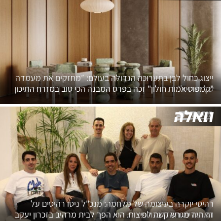
ייצוג כחול לבן בתערוכה הגדולה בעולם: ״מחזקים את מעמדה
של ישראל״
"קמפוס אמות חולון" זכה בפרס המבנה הכי טוב במזרח התיכון
רהיטי יוקרה בעיצומה של מלחמה: מנכ"ל ניסו רהיטים על
האתגרים וההזדמנויות
זה היה מגרש קשה לפיצוח. הוא הפך לבית מרהיב בזכרון יעקב