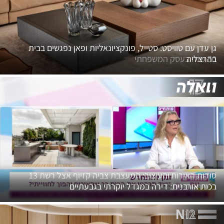
גן עדן עם טוויסט: סטייל, פונקציונאליות ופאן נפגשים בבית
50 שנה בעסק המשפחתי
בהרצליה
סודות האירוח והעיצוב: המעצבת צביה קזיוף אצל רשת 13
ב״פותחים יום״
רכות אורבנית: דירה במגדל יוקרתי בגבעתיים