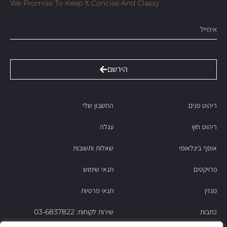
We Promise To Keep It Concise And Classy
Email
הירשם
ריהוט פנים
החשבון שלי
ריהוט חוץ
עגלה
אוסף בינלאומי
שאלות ותשובות
פרויקטים
תנאי שימוש
מגזין
תנאי פרטיות
כתבות
שירות לקוחות: 03-6837822