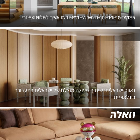
במקום להרוס: כך בית בן 15 ברמת גן הפך לחלום עיצובי
TEXINTEL LIVE INTERVIEW WITH CHRIS GOVIER
גאווה ישראלית: שיתוף פעולה מוצלח של ישראלים בתערוכה
בינלאומית
שיפוץ פנטהאוז תל אביבי בהשראת בית מלון ב-5 מיליון שקל