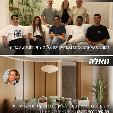
המוהיקני האחרון מפלורנטין
השחמט של ניסו אדוט במוזיאון ישראל: משחק, חגיגה, עבודה
משרד עוצר נשימה במגדלי לייף בבני ברק: הפרויקט של ניסו
רהיטים וברכי דויטש
THE FUTURE OF FURNITURE DESIGN