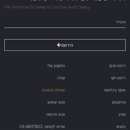
We Promise To Keep It Concise And Classy
Email
הירשם
ריהוט פנים
החשבון שלי
ריהוט חוץ
עגלה
אוסף בינלאומי
שאלות ותשובות
פרויקטים
תנאי שימוש
מגזין
תנאי פרטיות
כתבות
שירות לקוחות: 03-6837822