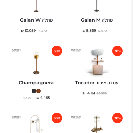
מתלה Galan M
מתלה Galan W
₪
10,059
₪
8,869
14,370
12,670
30%
30%
עמדת איפור Tocador
Champagnera
₪
14,161
20,230
₪
4,465
6,379
30%
30%