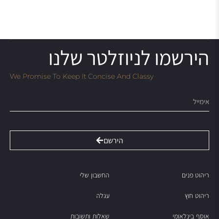
הירשמו לניוזלטר שלנו
We Promise To Keep It Concise And Classy
Email
הירשם
ריהוט פנים
החשבון שלי
ריהוט חוץ
עגלה
אוסף בינלאומי
שאלות ותשובות