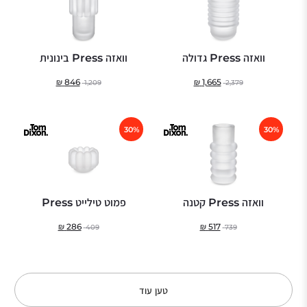
וואזה Press גדולה
וואזה Press בינונית
₪
846
₪
1,665
1,209
2,379
30%
30%
וואזה Press קטנה
פמוט טילייט Press
₪
286
₪
517
409
739
טען עוד