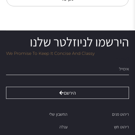
הירשמו לניוזלטר שלנו
We Promise To Keep It Concise And Classy
Email
הירשם
ריהוט פנים
החשבון שלי
ריהוט חוץ
עגלה