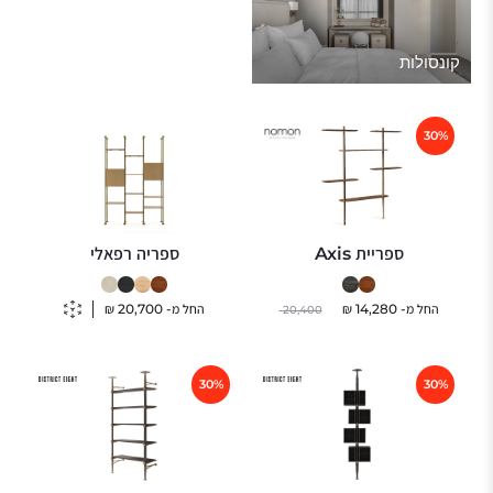
קונסולות
30%
ספריית Axis
ספריה רפאלי
החל מ-
14,280
₪
החל מ-
20,700
₪
20,400
30%
30%