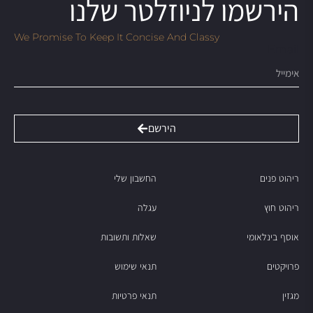
הירשמו לניוזלטר שלנו
We Promise To Keep It Concise And Classy
Email
הירשם
ריהוט פנים
החשבון שלי
ריהוט חוץ
עגלה
אוסף בינלאומי
שאלות ותשובות
פרויקטים
תנאי שימוש
מגזין
תנאי פרטיות