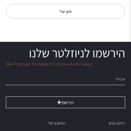
טען עוד
הירשמו לניוזלטר שלנו
We Promise To Keep It Concise And Classy
Email
הירשם
ריהוט פנים
החשבון שלי