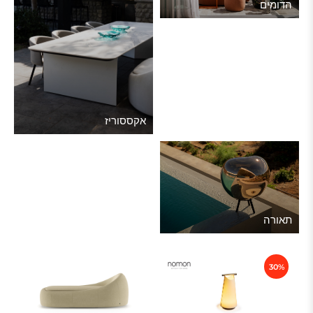
הדומים
אקססוריז
תאורה
30%