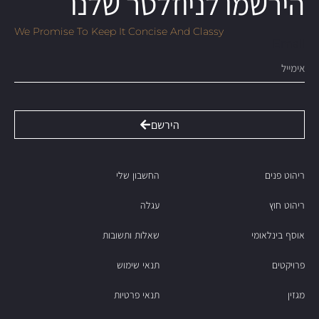
הירשמו לניוזלטר שלנו
We Promise To Keep It Concise And Classy
Email
הירשם
ריהוט פנים
החשבון שלי
ריהוט חוץ
עגלה
אוסף בינלאומי
שאלות ותשובות
פרויקטים
תנאי שימוש
מגזין
תנאי פרטיות