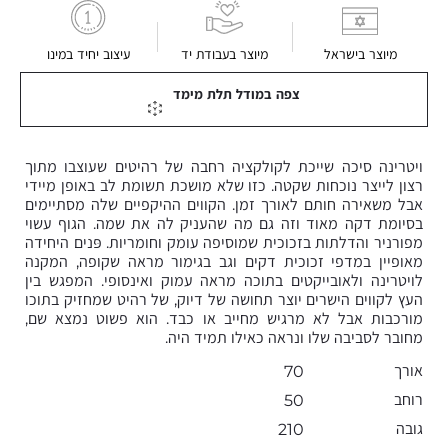
מיוצר בישראל
מיוצר בעבודת יד
עיצוב יחיד במינו
צפה במודל תלת מימד
ויטרינה סיכה שייכת לקולקציה רחבה של רהיטים שעוצבו מתוך
רצון לייצר נוכחות שקטה. כזו שלא מושכת תשומת לב באופן מיידי
אבל משאירה חותם לאורך זמן. הקווים ההיקפיים שלה מסתיימים
בסיומת דקה מאוד וזה גם מה שהעניק לה את שמה. הגוף עשוי
מפורניר והדלתות בזכוכית שמוסיפה עומק וחומריות. פּנים היחידה
מאופיין במדפי זכוכית דקים וגב בגימור מראה שקופה, המקנה
לויטרינה ולאובייקטים בתוכה מראה עמוק ואינסופי. המפגש בין
העץ לקווים הישרים יוצר תחושה של דיוק, של רהיט שמחזיק בתוכו
מורכבות אבל לא מרגיש מחייב או כבד. הוא פשוט נמצא שם,
מחובר לסביבה שלו ונראה כאילו תמיד היה.
אורך
70
רוחב
50
גובה
210