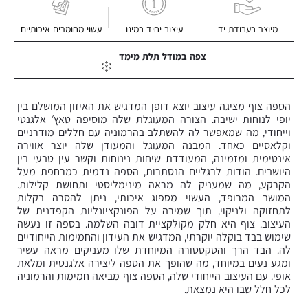
מיוצר בעבודת יד
עיצוב יחיד במינו
עשוי מחומרים איכותיים
צפה במודל תלת מימד
הספה צוף מציגה עיצוב יוצא דופן המדגיש את האיזון המושלם בין
יופי לנוחות ישיבה. הצורה המעוגלת שלה מוסיפה טאץ׳ אלגנטי
וייחודי, מה שמאפשר לה להשתלב בהרמוניה עם חללים מודרניים
וקלאסיים כאחד. המבנה המעוגל והמעודן שלה יוצר אווירה
אינטימית ומזמינה, המעודדת שיחות נינוחות וקשר עין טבעי בין
היושבים. הודות לרגליים הנסתרות, הספה נדמית כמרחפת מעל
הקרקע, מה שמעניק לה מראה מינימליסטי ותחושת קלילות.
המושב המרופד, העשוי מספוג איכותי, ניתן להסרה בקלות
לתחזוקה ולניקוי, תוך שמירה על הפונקציונליות הקפדנית של
העיצוב. צוף היא חלק מקולקציית דובה השלמה. בספה זו נעשה
שימוש בבד בוקלה יוקרתי, המדגיש את העידון והחמימות הייחודיים
לה. הבד הרך והטקסטורה המיוחדת שלו מעניקים מראה עשיר
ומגע נעים במיוחד, מה שהופך את הספה ליצירה אלגנטית ומלאת
אופי. עם העיצוב הייחודי שלה, הספה צוף מביאה חמימות והרמוניה
לכל חלל שבו היא נמצאת.