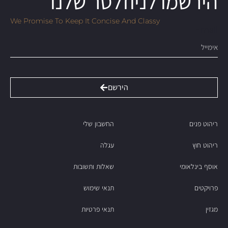
הירשמו לניוזלטר שלנו
We Promise To Keep It Concise And Classy
Email
הירשם
ריהוט פנים
החשבון שלי
ריהוט חוץ
עגלה
אוסף בינלאומי
שאלות ותשובות
פרויקטים
תנאי שימוש
מגזין
תנאי פרטיות