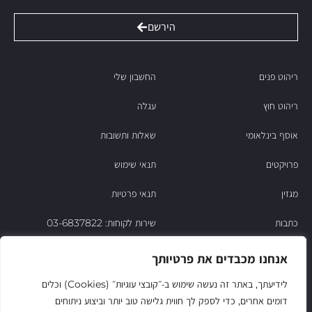
הירשם
ריהוט פנים
החשבון שלי
ריהוט חוץ
עגלה
אוסף בינלאומי
שאלות ותשובות
פרויקטים
תנאי שימוש
מגזין
תנאי פרטיות
כתבות
שירות לקוחות: 03-6837822
הסיפור של ניסו
אנחנו מכבדים את פרטיותך
צור קשר
לידיעתך, באתר זה נעשה שימוש ב‑״קובצי עוגיות״ (Cookies) וכלים
דומים אחרים, כדי לספק לך חווית גלישה טוב יותר וביצוע ניתוחים
החשבון שלי