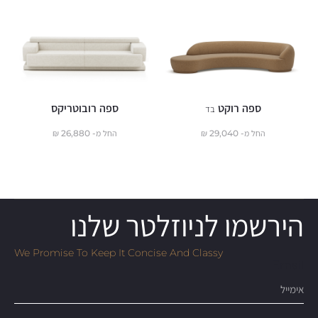
ספה רוקט
ספה רובוטריקס
בד
החל מ-
29,040
₪
החל מ-
26,880
₪
הירשמו לניוזלטר שלנו
We Promise To Keep It Concise And Classy
Email