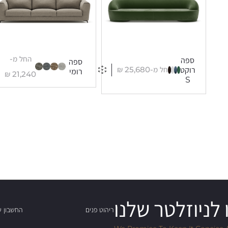
החל מ-
ספה
ספה
החל מ-
25,680
₪
רוקט
רומי
₪
21,240
S
לניוזלטר שלנו
ריהוט פנים
החשבון ש