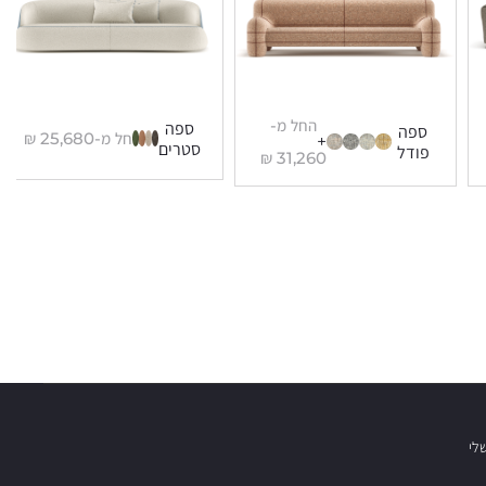
החל מ-
ספה
ספה
החל מ-
25,680
₪
+
סטרים
פודל
₪
31,260
לי