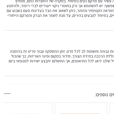
100% פוליאסטר) ומשלב מראה עשיר עם מרקם נעים במיוחד. במקרה של היווצרות כתם, מומלץ
שוף. יש להשתמש אך ורק בחומרי ניקוי ייעודיים לבדי ריפוד, ולהימנע
ל המראה הקטיפתי והזוהר, ניתן לשאוב את הבד בעדינות פעם בשבוע עם
ים, במיוחד לצבעים בהירים, על מנת לשמר את הברק והמרקם הייחודי
כות גבוהה ותשומת לב לכל פרט. זמן ההספקה עבור פריט זה בהזמנה
ת בסל וכוללת הרכבה במידת הצורך, סידור במקום ופינוי האריזות, כך שהכול
ל שלנו ידאג לכל התיאומים, אך התשלום יתבצע ישירות למנופאי ביום
ם נוספים: