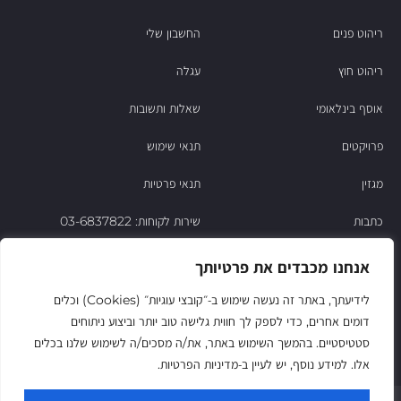
ריהוט פנים
החשבון שלי
ריהוט חוץ
עגלה
אוסף בינלאומי
שאלות ותשובות
פרויקטים
תנאי שימוש
מגזין
תנאי פרטיות
כתבות
שירות לקוחות: 03-6837822
הסיפור של ניסו
אנחנו מכבדים את פרטיותך
צור קשר
לידיעתך, באתר זה נעשה שימוש ב‑״קובצי עוגיות״ (Cookies) וכלים
דומים אחרים, כדי לספק לך חווית גלישה טוב יותר וביצוע ניתוחים
החשבון שלי
סטטיסטיים. בהמשך השימוש באתר, את/ה מסכים/ה לשימוש שלנו בכלים
אלו. למידע נוסף, יש לעיין ב‑מדיניות הפרטיות.