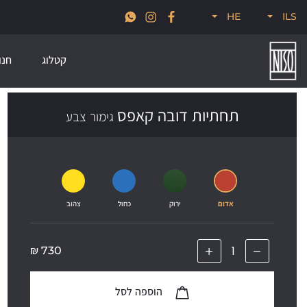
א
חדש לקיץ 2026, קולקציות סטרים, פודל, ונודוס
HE
ILS
קטלוג
חנו
תחתיות דובה קאפס
גימור צבע
אדום
ירוק
כחול
צהוב
₪
730
הוספה לסל