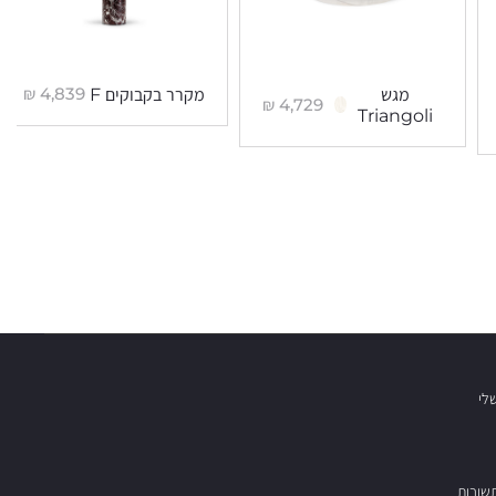
₪
4,839
מגש
מקרר בקבוקים F
₪
4,729
Triangoli
לי
שובות