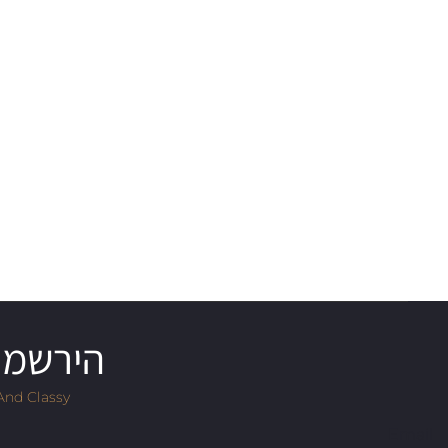
הירשמו 
And Classy
Email