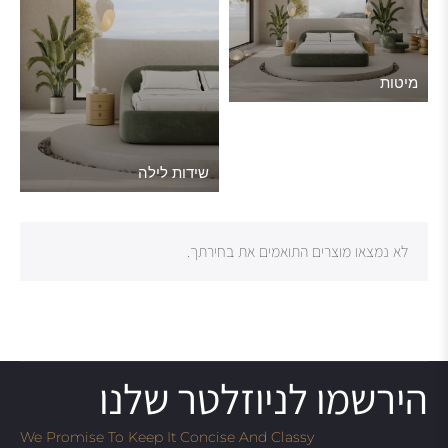
מיטות
שידות לילה
לא נמצאו מוצרים התואמים את בחירתך.
הירשמו לניוזלטר שלנו
We Promise To Keep It Concise And Classy