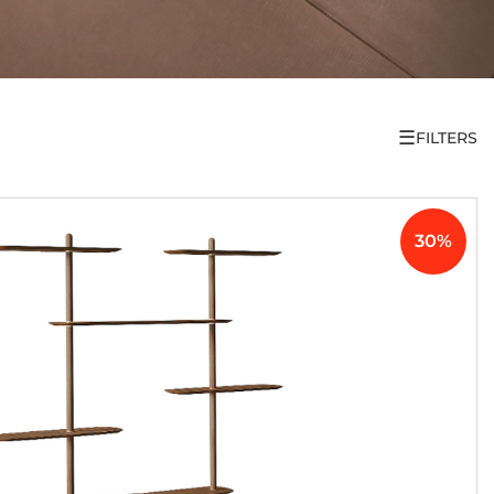
☰
FILTERS
30%