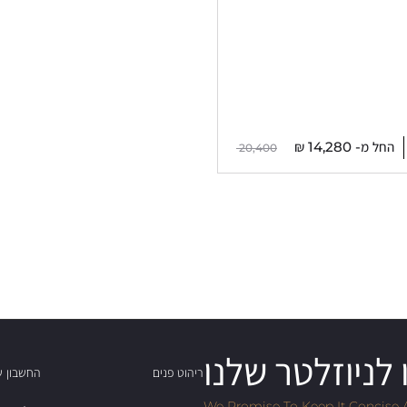
החל מ-
14,280
₪
20,400
לניוזלטר שלנו
ריהוט פנים
החשבון ש
We Promise To Keep It Concise 