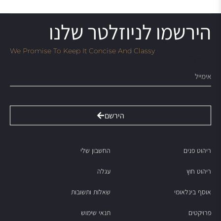
הירשמו לניוזלטר שלנו
We Promise To Keep It Concise And Classy
Email
הירשם
ריהוט פנים
החשבון שלי
ריהוט חוץ
עגלה
אוסף בינלאומי
שאלות ותשובות
פרויקטים
תנאי שימוש