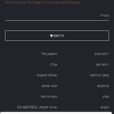
We Promise To Keep It Concise And Classy
Email
הירשם
ריהוט פנים
החשבון שלי
ריהוט חוץ
עגלה
אוסף בינלאומי
שאלות ותשובות
פרויקטים
תנאי שימוש
מגזין
תנאי פרטיות
כתבות
שירות לקוחות: 03-6837822