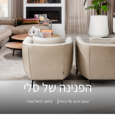
הפנינה של סלי
עיצוב פנים:
סלי צ׳פרק
צילום:
דניאל צאירי