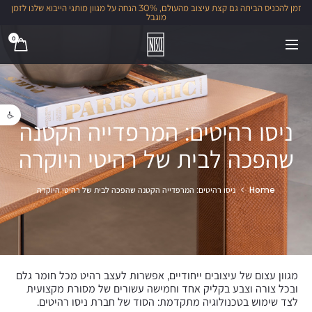
זמן להכניס הביתה גם קצת עיצוב מהעולם, 30% הנחה על מגוון מותגי הייבוא שלנו לזמן
מוגבל
0
פתח סרגל נגישו
ניסו רהיטים: המרפדייה הקטנה
שהפכה לבית של רהיטי היוקרה
Home
ניסו רהיטים: המרפדייה הקטנה שהפכה לבית של רהיטי היוקרה
מגוון עצום של עיצובים ייחודיים, אפשרות לעצב רהיט מכל חומר גלם
ובכל צורה וצבע בקליק אחד וחמישה עשורים של מסורת מקצועית
לצד שימוש בטכנולוגיה מתקדמת: הסוד של חברת ניסו רהיטים.