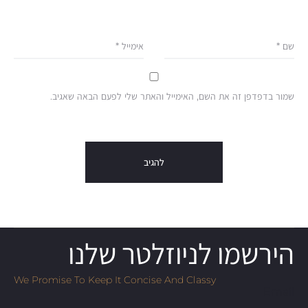
שם
*
אימייל
*
שמור בדפדפן זה את השם, האימייל והאתר שלי לפעם הבאה שאגיב.
הירשמו לניוזלטר שלנו
We Promise To Keep It Concise And Classy
Email