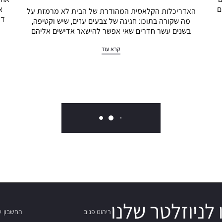
ם
א
האדריכלות הקלאסית המהודרת של הבית לא מרמזת על
די
מה שקורה בתוכו: חגיגה של צבעים עזים, שיש וקטיפה,
בשנים עשר חדרים שאי אפשר להישאר אדישים אליהם
קרא עוד
לניוזלטר שלנו
ריהוט פנים
החשבון ש
We Promise To Keep It Concise 
ריהוט חוץ
עגלה
אוסף בינלאומי
שאלות ות
פרויקטים
תנאי שימ