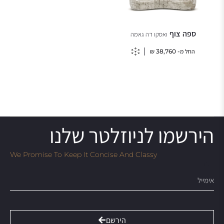
ספה צוף
ואסקו דה גאמה
החל מ-
38,760
₪
הירשמו לניוזלטר שלנו
We Promise To Keep It Concise And Classy
Email
הירשם