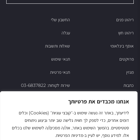
ריהוט פנים
החשבון שלי
ריהוט חוץ
עגלה
אוסף בינלאומי
שאלות ותשובות
פרויקטים
תנאי שימוש
מגזין
תנאי פרטיות
כתבות
שירות לקוחות: 03-6837822
הסיפור של ניסו
אנחנו מכבדים את פרטיותך
צור קשר
לידיעתך, באתר זה נעשה שימוש ב‑״קובצי עוגיות״ (Cookies) וכלים
דומים אחרים, כדי לספק לך חווית גלישה טוב יותר וביצוע ניתוחים
החשבון שלי
סטטיסטיים. בהמשך השימוש באתר, את/ה מסכים/ה לשימוש שלנו בכלים
אלו. למידע נוסף, יש לעיין ב‑מדיניות הפרטיות.