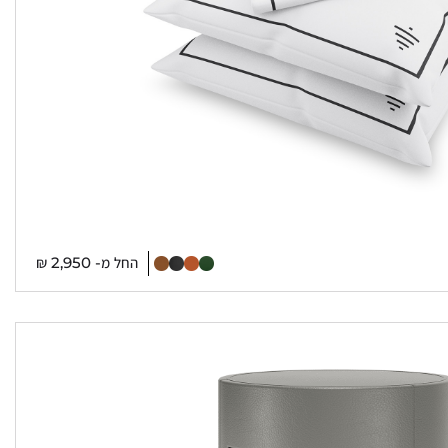
החל מ-
2,950
₪