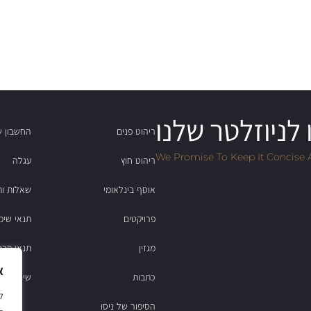
לניוזלטר שלנו
ריהוט פנים
החשבון ש
We Promise To Keep It Concise 
ריהוט חוץ
עגלה
אוסף בינלאומי
שאלות ות
פרויקטים
תנאי שימ
מגזין
תנאי פרט
א
כתבות
שירות לקוחות: 2
הסיפור של ניסו