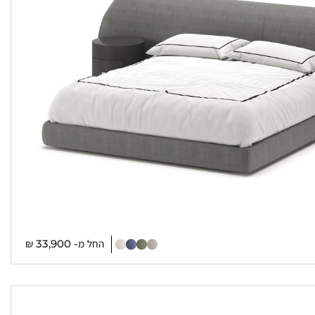
החל מ-
33,900
₪