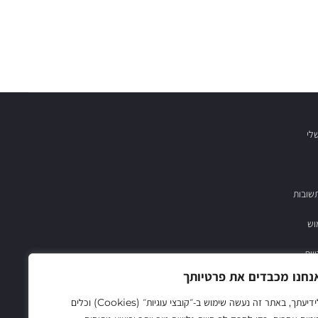
לי
שובות
וש
יות
נחנו מכבדים את פרטיותך
03-683782
לידיעתך, באתר זה נעשה שימוש ב‑״קובצי עוגיות״ (Cookies) וכלים