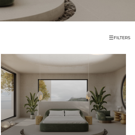
☰
FILTERS