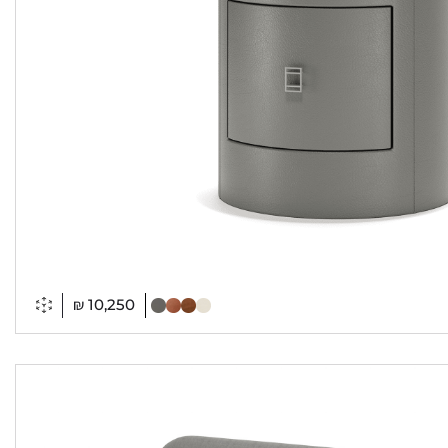
₪
10,250