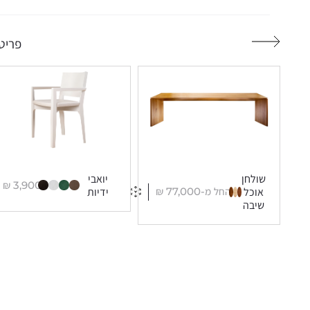
פריטי
שולחן
יואבי
₪
3,900
החל מ-
77,000
₪
אוכל
ידיות
שיבה