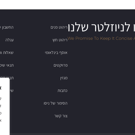
לניוזלטר שלנו
ריהוט פנים
החשבון ש
We Promise To Keep It Concise 
ריהוט חוץ
עגלה
אוסף בינלאומי
שאלות ות
פרויקטים
תנאי שימ
מגזין
תנאי פרט
א
כתבות
שירות לקוחות: 2
הסיפור של ניסו
ד
ס
צור קשר
א