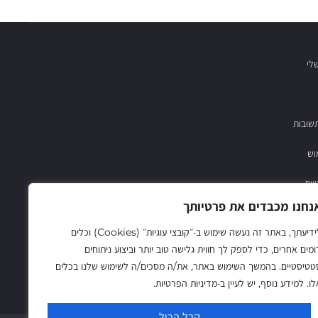
לי
שובות
וש
יות
נחנו מכבדים את פרטיותך
03-683782
לידיעתך, באתר זה נעשה שימוש ב‑״קובצי עוגיות״ (Cookies) וכלים
ומים אחרים, כדי לספק לך חווית גלישה טוב יותר וביצוע ניתוחים
טטיסטיים. בהמשך השימוש באתר, את/ה מסכים/ה לשימוש שלנו בכלים
לו. למידע נוסף, יש לעיין ב‑מדיניות הפרטיות.
קבל הכול