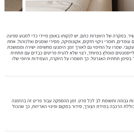
ר. במקרה של היווצרות כתם, יש לנקותו באופן מיידי כדי למנוע ספיגה.
עומדים, חומרי ניקוי חזקים, אקונומיקה, מסירי שומנים ואלכוהול. אחת
קובי. שמרו על החיפוי גם לאורך זמן: הימנעו מחשיפה ישירה וממושכת
לייסמנטים מומלץ במיוחד, רצוי שלא להניח פריטים כבדים עם תחתית
ר בסימן תחתית האגרטל. כך תשמרו על היוקרה, העמידות והיופי שלו
כות גבוהה ותשומת לב לכל פרט. זמן ההספקה עבור פריט זה בהזמנה
ית בסל וכוללת הרכבה במידת הצורך, סידור במקום ופינוי האריזות, כך שהכול