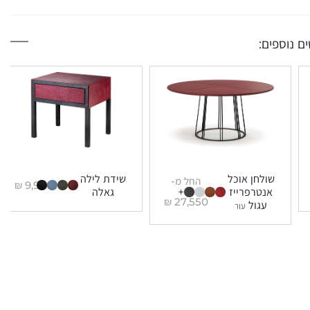
ם נוספים:
שולחן אוכל
שידת לילה
החל מ-
₪
9,900
אנטרפרייז
+
גאלה
₪
27,550
עגול
עור