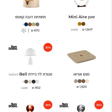
שעון Mini Aire
תחתיות דובה קאפס
+
₪
1,847
2,639
₪
670
30%
מגש אוראו
מנורת לד ניידת Bell
פיגמנטי
+
₪
1,920
₪
902
1,289
30%
30%