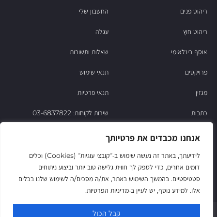
ריהוט פנים
החשבון שלי
ריהוט חוץ
עגלה
אוסף בינלאומי
שאלות ותשובות
פרויקטים
תנאי שימוש
מגזין
תנאי פרטיות
כתבות
שירות לקוחות: 03-6837822
הסיפור של ניסו
אנחנו מכבדים את פרטיותך
צור קשר
לידיעתך, באתר זה נעשה שימוש ב‑״קובצי עוגיות״ (Cookies) וכלים
דומים אחרים, כדי לספק לך חווית גלישה טוב יותר וביצוע ניתוחים
החשבון שלי
סטטיסטיים. בהמשך השימוש באתר, את/ה מסכים/ה לשימוש שלנו בכלים
אלו. למידע נוסף, יש לעיין ב‑מדיניות הפרטיות.
© Niso Furniture LTD 2025. All Rights Reserved
קבל הכול