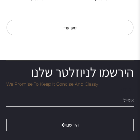
טען עוד
הירשמו לניוזלטר שלנו
We Promise To Keep It Concise And Classy
Email
הירשם