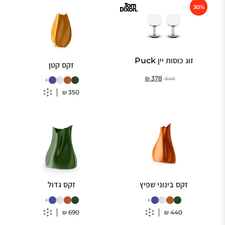
30%
זוג כוסות יין Puck
זקס קטן
₪
378
540
+
₪
350
זקס בינוני שפיץ
זקס גדול
+
+
₪
690
₪
440