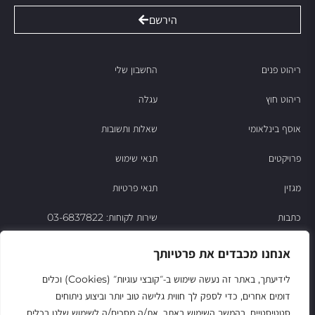
הירשם
ריהוט פנים
החשבון שלי
ריהוט חוץ
עגלה
אוסף בינלאומי
שאלות ותשובות
פרויקטים
תנאי שימוש
מגזין
תנאי פרטיות
כתבות
שירות לקוחות: 03-6837822
הסיפור של ניסו
אנחנו מכבדים את פרטיותך
צור קשר
לידיעתך, באתר זה נעשה שימוש ב‑״קובצי עוגיות״ (Cookies) וכלים
דומים אחרים, כדי לספק לך חווית גלישה טוב יותר וביצוע ניתוחים
החשבון שלי
סטטיסטיים. בהמשך השימוש באתר, את/ה מסכים/ה לשימוש שלנו בכלים