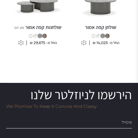
שולחן קפה אמוּר
שולחנות קפה אמוּר
סט זוגי
החל מ-
14,025
₪
החל מ-
29,675
₪
הירשמו לניוזלטר שלנו
We Promise To Keep It Concise And Classy
Email