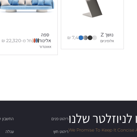
נושך Z
ספה
₪
7,450
החל מ-
22,320
₪
אלינור
אלומיניום
אאוטדור
לניוזלטר שלנו
ריהוט פנים
החשבון ש
We Promise To Keep It Concise 
ריהוט חוץ
עגלה