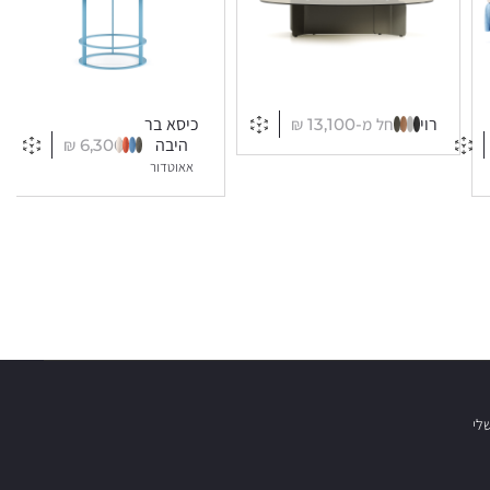
החל מ-
13,100
₪
רוי
כיסא בר
₪
6,300
היבה
אאוטדור
לי