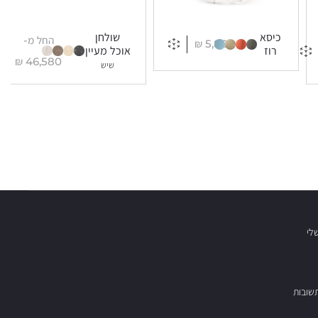
כיסא
שולחן
החל מ-
₪
5,800
רוז
אוכל מעיין
₪
46,580
שיש
לי
שובות