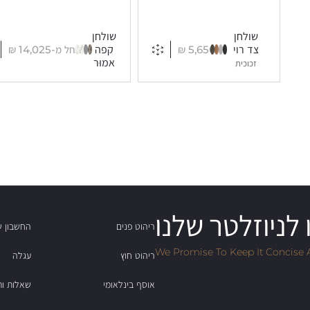
שולחן
שולחן
5,650
₪
החל מ-
14,025
₪
צד רוי
קפה
אמוּר
זכוכית
לניוזלטר שלנו
ריהוט פנים
החשבון ש
We Promise To Keep It Concise 
ריהוט חוץ
עגלה
אוסף בינלאומי
שאלות ות