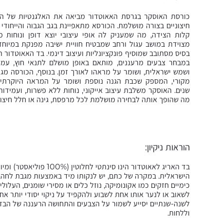
כורסת האוסקר בגרסת האאוטדור מביאה את האלגנטיות של ה
חיצוניים בצורה מושלמת. הכורסא מתאפיינת בגב הגבוה והייחודי
קלות הצידה, מה שמעניק לה אופי עיצובי יוצא דופן ונוחות מ
מצוידת במושב עגול ורחב שמבטיח חוויית ישיבה מפנקת במיוחד,
בסיס מסתובב שמוסיף פונקציונליות ועיצוב דינמי. בד האאוטדור היי
במבחר צבעים מרעננים, מותאם באופן מושלם לתנאי חוץ, עמי
ושמש ישראלית, ושומר על מראהו לאורך זמן. בנוסף, הכורסה מגי
מקורי, המספק שכבת הגנה נוספת ושומר על המראה היוקרתי
שנים. האוסקר משלבת עיצוב אייקוני, נוחות ללא פשרות, ועמידות 
מה שהופך אותה לבחירה מושלמת לכל מרפסת, גינה או חלל חיצוני
הוראות ניקיון:
בד האריג לאאוטדור הינו 
הישראלית. במקרה של כתם, יש לנקותו מיד באמצעות מגבת לחה, נ
כימיים חזקים כמו אקונומיקה, נוזל כלים או מסירי שומנים, העלול
לשאוב או לנער אותו אחת לשבוע ולהקפיד על ניקוי יסודי יותר אח
לשנה-שנתיים יסייע לשמור על הצבעים והתחושה הרעננה של הבד, 
וללחות.