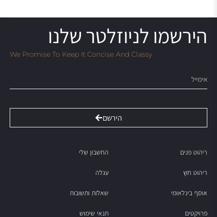
הירשמו לניוזלטר שלנו
We Promise To Keep It Concise And Classy
Email
הירשם
ריהוט פנים
החשבון שלי
ריהוט חוץ
עגלה
אוסף בינלאומי
שאלות ותשובות
פרויקטים
תנאי שימוש