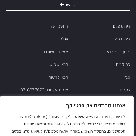
הירשם
ריהוט פנים
החשבון שלי
ריהוט חוץ
עגלה
אוסף בינלאומי
שאלות ותשובות
פרויקטים
תנאי שימוש
מגזין
תנאי פרטיות
כתבות
שירות לקוחות: 03-6837822
הסיפור של ניסו
אנחנו מכבדים את פרטיותך
צור קשר
לידיעתך, באתר זה נעשה שימוש ב‑״קובצי עוגיות״ (Cookies) וכלים
דומים אחרים, כדי לספק לך חווית גלישה טוב יותר וביצוע ניתוחים
החשבון שלי
סטטיסטיים. בהמשך השימוש באתר, את/ה מסכים/ה לשימוש שלנו בכלים