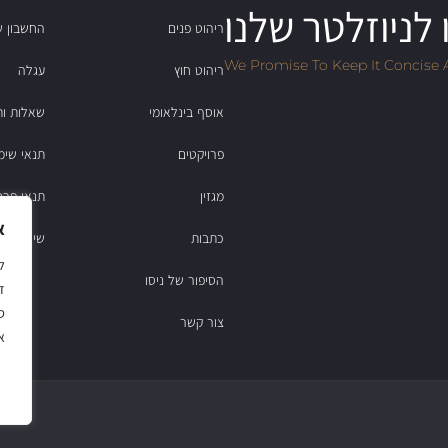
לניוזלטר שלנו
ריהוט פנים
החשבון ש
We Promise To Keep It Concise 
ריהוט חוץ
עגלה
אוסף בינלאומי
שאלות ות
פרויקטים
תנאי שימ
מגזין
תנאי פרט
א
כתבות
שירות לקוחות: 2
הסיפור של ניסו
ד
ס
צור קשר
א