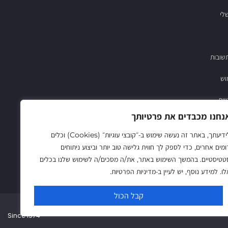
לי
שובות
וש
יות
נחנו מכבדים את פרטיותך
03-683782
לידיעתך, באתר זה נעשה שימוש ב‑״קובצי עוגיות״ (Cookies) וכלים
ומים אחרים, כדי לספק לך חווית גלישה טוב יותר וביצוע ניתוחים
טטיסטיים. בהמשך השימוש באתר, את/ה מסכים/ה לשימוש שלנו בכלים
לו. למידע נוסף, יש לעיין ב‑מדיניות הפרטיות.
קבל הכול
Since 1974