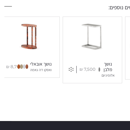
ם נוספים:
נושך
נושך אובאלי
₪
8,700
₪
7,500
מלבן
ואסקו דה גאמה
אלומיניום