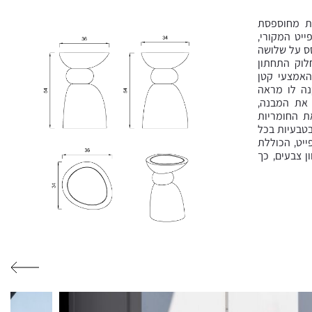
ות מחוספסת
יט המקורי,
סס על שלושה
חלוק התחתון
 האמצעי קטן
קנה לו מראה
 את המבנה,
ת החומריות
בטבעיות בכל
יט, הכוללת
ן צבעים, כך