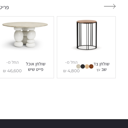
פריטי
החל מ-
החל מ-
שולחן צד
שולחן אוכל
שבּ
פייט שיש
עץ
₪
46,600
₪
4,800