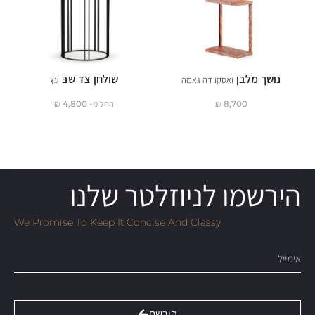
נושך מלבן
שולחן צד שבּ
ואסקו דה גאמה
עץ
8,700
₪
החל מ-
4,800
₪
הירשמו לניוזלטר שלנו
We Promise To Keep It Concise And Classy
Email
הירשם