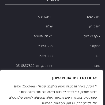
ריהוט פנים
החשבון שלי
ריהוט חוץ
עגלה
אוסף בינלאומי
שאלות ותשובות
פרויקטים
תנאי שימוש
מגזין
תנאי פרטיות
כתבות
שירות לקוחות: 03-6837822
הסיפור של ניסו
אנחנו מכבדים את פרטיותך
צור קשר
לידיעתך, באתר זה נעשה שימוש ב‑״קובצי עוגיות״ (Cookies) וכלים
דומים אחרים, כדי לספק לך חווית גלישה טוב יותר וביצוע ניתוחים
החשבון שלי
סטטיסטיים. בהמשך השימוש באתר, את/ה מסכים/ה לשימוש שלנו בכלים
אלו. למידע נוסף, יש לעיין ב‑מדיניות הפרטיות.