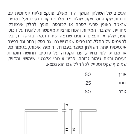
העיצוב של השולחן הנושך הזה משלב פונקציונליות יומיומית עם
נוכחות שקטה ומדויקת. שולחן צד מלבני בקווים נקיים ועל-זמניים,
שנצמד באופן טבעי לספה או לכורסה והופך לחלק אינטגרלי
מחוויית הישיבה. המידות והפרופורציות מאפשרות להניח עליו כוס,
ספר, שלט או חפצים קטנים שנרצה שיהיו תמיד בהישג יד, בלי
להעמיס על החלל. זהו פריט שמרגיש נכון גם בסלון רחב וגם בפינה
אינטימית יותר. השולחן מיוצר בעבודת יד מעץ איכותי, בגימור מט
או מבריק לפי בחירה, עם הקפדה על פרטים, תחושה חומרית
נעימה ורמת גימור גבוהה. פריט עיצובי אלגנטי, שימושי ומדויק,
שמוסיף שקט וסטייל לכל חלל שבו הוא נמצא.
אורך
50
רוחב
25
גובה
60