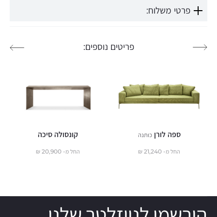
פרטי משלוח:
פריטים נוספים:
ספה לורן
קונסולה סיכה
ק
כותנה
החל מ-
21,240
₪
החל מ-
20,900
₪
הירשמו לניוזלטר שלנו