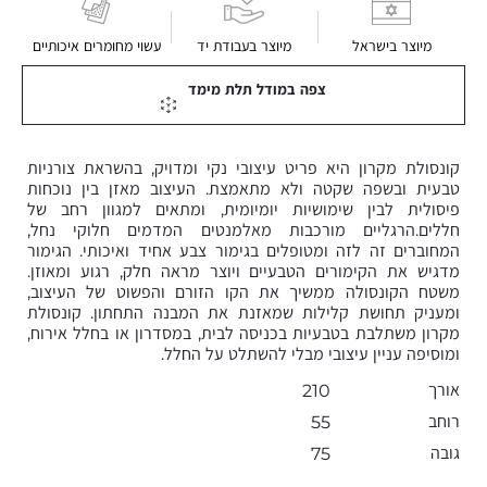
מיוצר בישראל
מיוצר בעבודת יד
עשוי מחומרים איכותיים
צפה במודל תלת מימד
קונסולת מקרון היא פריט עיצובי נקי ומדויק, בהשראת צורניות
טבעית ובשפה שקטה ולא מתאמצת. העיצוב מאזן בין נוכחות
פיסולית לבין שימושיות יומיומית, ומתאים למגוון רחב של
חללים.הרגליים מורכבות מאלמנטים המדמים חלוקי נחל,
המחוברים זה לזה ומטופלים בגימור צבע אחיד ואיכותי. הגימור
מדגיש את הקימורים הטבעיים ויוצר מראה חלק, רגוע ומאוזן.
משטח הקונסולה ממשיך את הקו הזורם והפשוט של העיצוב,
ומעניק תחושת קלילות שמאזנת את המבנה התחתון. קונסולת
מקרון משתלבת בטבעיות בכניסה לבית, במסדרון או בחלל אירוח,
ומוסיפה עניין עיצובי מבלי להשתלט על החלל.
אורך
210
רוחב
55
גובה
75