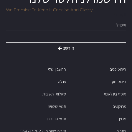
We Promise To Keep It Concise And Classy
Email
הירשם
ריהוט פנים
החשבון שלי
ריהוט חוץ
עגלה
אוסף בינלאומי
שאלות ותשובות
פרויקטים
תנאי שימוש
מגזין
תנאי פרטיות
כתבות
שירות לקוחות: 03-6837822