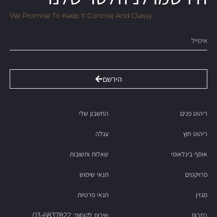
We Promise To Keep It Concise And Classy
Email
הירשם
ריהוט פנים
החשבון שלי
ריהוט חוץ
עגלה
אוסף בינלאומי
שאלות ותשובות
פרויקטים
תנאי שימוש
מגזין
תנאי פרטיות
כתבות
שירות לקוחות: 03-6837822