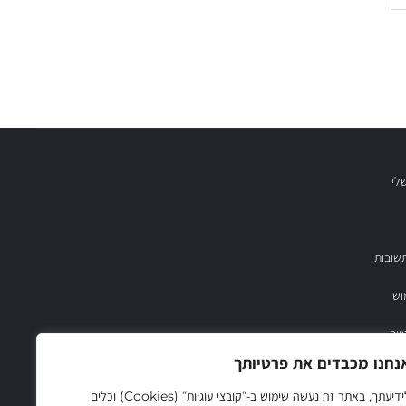
לי
שובות
וש
יות
נחנו מכבדים את פרטיותך
03-683782
לידיעתך, באתר זה נעשה שימוש ב‑״קובצי עוגיות״ (Cookies) וכלים