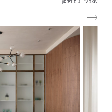
עוצב ע״י: טום דיקסון