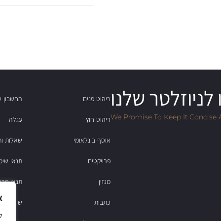
לניוזלטר שלנו
ריהוט פנים
החשבון ש
We Promise To Keep It Concise 
ריהוט חוץ
עגלה
אוסף בינלאומי
שאלות ות
פרויקטים
תנאי שימ
מגזין
תנאי פרט
א
כתבות
שירות לקוחות: 2