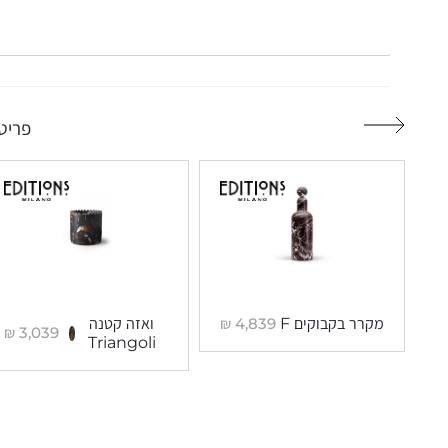
פריטי
₪
4,839
מקרר בקבוקים F
ואזה קטנה
₪
3,039
Triangoli