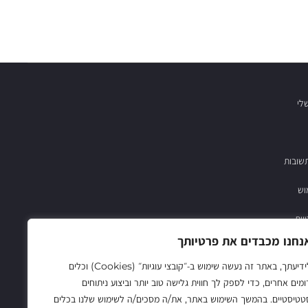
לי
שובות
וש
יות
נחנו מכבדים את פרטיותך
03-683782
לידיעתך, באתר זה נעשה שימוש ב‑״קובצי עוגיות״ (Cookies) וכלים
ומים אחרים, כדי לספק לך חווית גלישה טוב יותר וביצוע ניתוחים
טטיסטיים. בהמשך השימוש באתר, את/ה מסכים/ה לשימוש שלנו בכלים