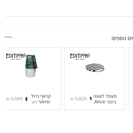
ם נוספים:
מעמד לעוגה
קראף גדול
₪
3,589
₪
3,829
בינוני Alice
Versi
ירוק