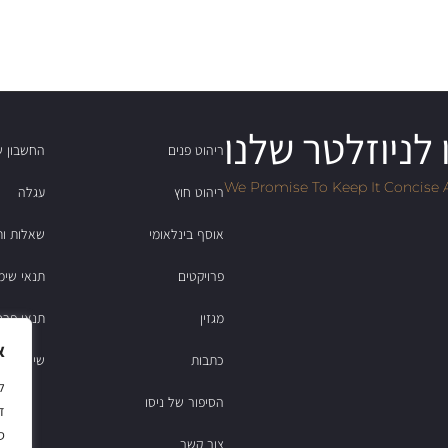
לניוזלטר שלנו
ריהוט פנים
החשבון ש
We Promise To Keep It Concise 
ריהוט חוץ
עגלה
אוסף בינלאומי
שאלות ות
פרויקטים
תנאי שימ
מגזין
תנאי פרט
א
כתבות
שירות לקוחות: 2
הסיפור של ניסו
ד
ס
צור קשר