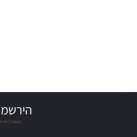
הירשמו 
And Classy
Email