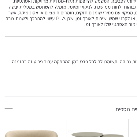
וגי, קל משקל וידידותי לסביבה, המשמש להדפסות תלת-ממדיות מדויקות ואסתטיות.
גבוהות ולחות ממושכת. לניקוי יומיומי, מומלץ להשתמש במטלית יבשה
 מניקוי עם מסירי שומנים חזקים, חומרים חומציים או אקונומיקה, אשר
עלולים לפגוע במרקם. אין לחשוף את המוצר לטמפרטורות גבוהות או לקרני שמש ישירות לאורך זמן, שכן PLA עשוי להתרכך ולשנות צורה
גימור האסתטי שלו לאורך זמן.
כות גבוהה ותשומת לב לכל פרט. זמן ההספקה עבור פריט זה בהזמנה
ם נוספים: