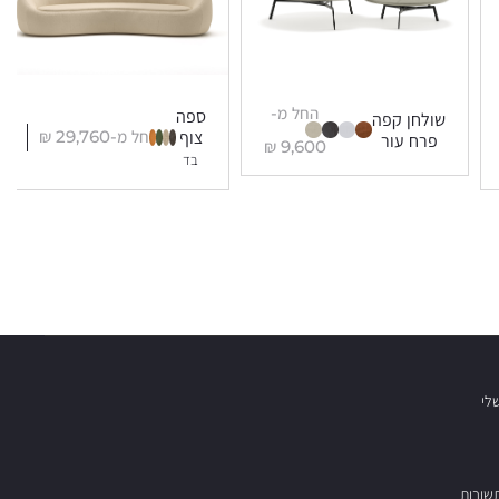
החל מ-
ספה
שולחן קפה
החל מ-
29,760
₪
צוף
פרח עור
₪
9,600
בד
לי
שובות