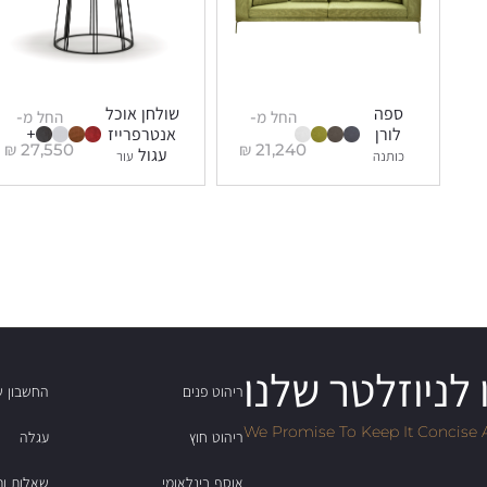
ספה
שולחן אוכל
החל מ-
החל מ-
לורן
אנטרפרייז
+
₪
27,550
₪
21,240
עגול
כותנה
עור
לניוזלטר שלנו
ריהוט פנים
החשבון ש
We Promise To Keep It Concise 
ריהוט חוץ
עגלה
אוסף בינלאומי
שאלות ות