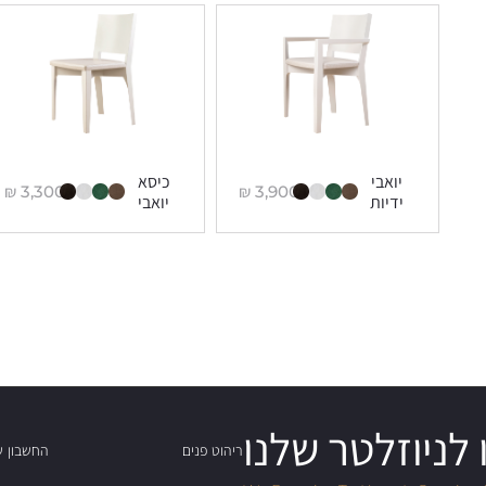
יואבי
כיסא
₪
3,300
₪
3,900
ידיות
יואבי
לניוזלטר שלנו
ריהוט פנים
החשבון ש