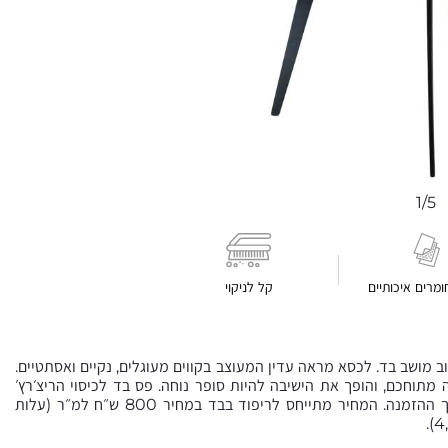
1/5
ומרים איכותיים
קל לניקוי
ב מושב בד. לכסא מראה עדין המעוצב בקווים מעוגלים, נקיים ואסתטיים.
מתוחכם, והופך את הישיבה להיות סופר נוחה. פס בד לכיסוי הריצ׳רץ׳
מהדר את אחוריי הכיסא, עליו ניתן לוותר בבקשה בהערות במסך ההזמנה. המחיר מתייחס לריפוד בבד במחיר 800 ש״ח למ״ר (עלות