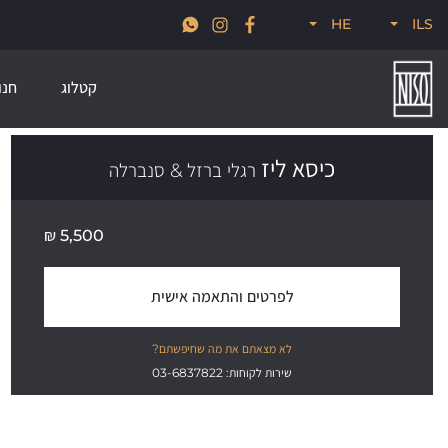
גיא
חדש לקיץ 2026, קולקציות סטרים, פודל, ונודוס
HE
ILS
קטלוג
חנו
כיסא ליז
רגלי ברזל & סנברלה
₪
5,500
לפרטים והתאמה אישית
לא מצאתם את מה שחיפשתם?
שירות לקוחות: 03-6837822