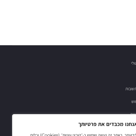
לי
שובות
וש
יות
נחנו מכבדים את פרטיותך
03-683782
לידיעתך, באתר זה נעשה שימוש ב‑״קובצי עוגיות״ (Cookies) וכלים