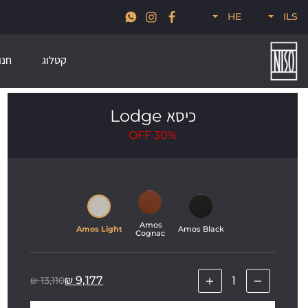
א
חדש לקיץ 2026, קולקציות סטרים, פודל, ונודוס
HE
ILS
קטלוג
חנו
כיסא Lodge
OFF
30%
Amos 
Amos Light
Amos Black
Cognac
₪
9,177
₪
13,110