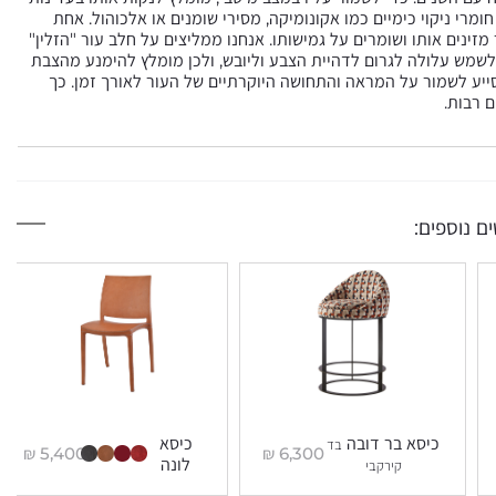
מרי ניקוי כימיים כמו אקונומיקה, מסירי שומנים או אלכוהול. אחת
ינים אותו ושומרים על גמישותו. אנחנו ממליצים על חלב עור "הזלין"
לשמש עלולה לגרום לדהיית הצבע וליובש, ולכן מומלץ להימנע מהצבת
ייע לשמור על המראה והתחושה היוקרתיים של העור לאורך זמן. כך
 רבות.
ם נוספים:
כיסא בר דובה
כיסא
בד
₪
5,400
₪
6,300
לונה
קירקבי