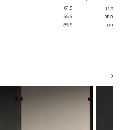
אורך
61.5
רוחב
55.5
גובה
85.5