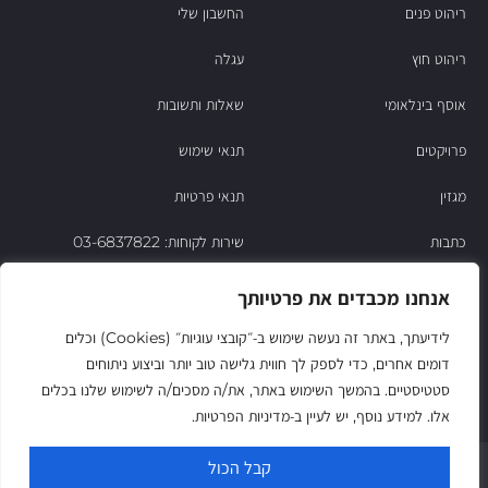
ריהוט פנים
החשבון שלי
ריהוט חוץ
עגלה
אוסף בינלאומי
שאלות ותשובות
פרויקטים
תנאי שימוש
מגזין
תנאי פרטיות
כתבות
שירות לקוחות: 03-6837822
הסיפור של ניסו
אנחנו מכבדים את פרטיותך
צור קשר
לידיעתך, באתר זה נעשה שימוש ב‑״קובצי עוגיות״ (Cookies) וכלים
דומים אחרים, כדי לספק לך חווית גלישה טוב יותר וביצוע ניתוחים
החשבון שלי
סטטיסטיים. בהמשך השימוש באתר, את/ה מסכים/ה לשימוש שלנו בכלים
אלו. למידע נוסף, יש לעיין ב‑מדיניות הפרטיות.
© Niso Furniture LTD 2025. All Rights Reserved
קבל הכול