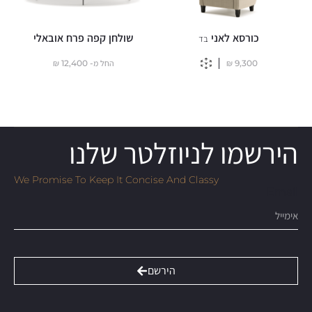
כורסא לאני
שולחן קפה פרח אובאלי
בד
9,300
₪
החל מ-
12,400
₪
הירשמו לניוזלטר שלנו
We Promise To Keep It Concise And Classy
Email
הירשם