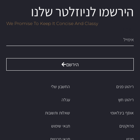
הירשמו לניוזלטר שלנו
We Promise To Keep It Concise And Classy
Email
הירשם
ריהוט פנים
החשבון שלי
ריהוט חוץ
עגלה
אוסף בינלאומי
שאלות ותשובות
פרויקטים
תנאי שימוש
מגזין
תנאי פרטיות