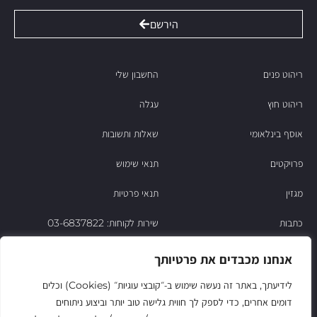
הירשם
ריהוט פנים
החשבון שלי
ריהוט חוץ
עגלה
אוסף בינלאומי
שאלות ותשובות
פרויקטים
תנאי שימוש
מגזין
תנאי פרטיות
כתבות
שירות לקוחות: 03-6837822
הסיפור של ניסו
אנחנו מכבדים את פרטיותך
צור קשר
לידיעתך, באתר זה נעשה שימוש ב‑״קובצי עוגיות״ (Cookies) וכלים
דומים אחרים, כדי לספק לך חווית גלישה טוב יותר וביצוע ניתוחים
החשבון שלי