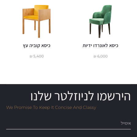
כיסא לאונרדו ידיות
כיסא קוביה עץ
ש
₪
5,400
₪
6,000
הירשמו לניוזלטר שלנו
We Promise To Keep It Concise And Classy
Email