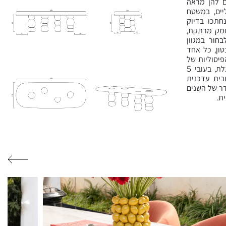
ם להן מראה
יים, במשטח
חתכו בדיוק
ומק מרתקת,
חור במגוון
בטון, כל אחד
יסוליות של
הרגליים ואת הדיאלוג שבין חומר וטכניקה. הדופן העבה והמעוגלת, בעובי 5
בית עדכנית
דר של השנים
ת.