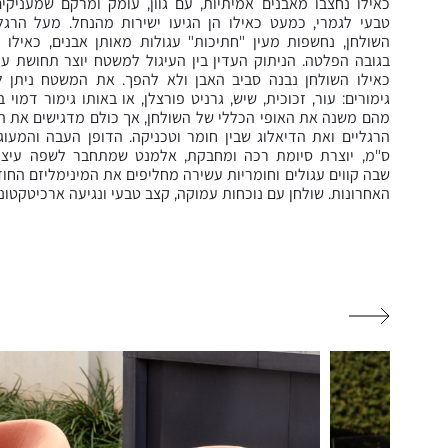
כאילו נחצבו מאבנים אמיתיות, עם גוון, עומק ומרקם שמעניקי
טבעי לגמרי, כמעט כאילו הן הגיעו ישירות מהנחל. מעל הרגל
השולחן, נחשפות מעין "חתיכות" עגולות מאותן אבנים, כאילו נ
בגובה הפלטה. הניתוק העדין בין העיגול למשטח יוצר תחושת ע
כאילו השולחן נבנה סביב האבן ולא להפך. את המשטח ניתן לב
גימורים: עור, זכוכית, שיש, גרניט פורצלן, או באותו גימור דמוי 
מהם משנה את האופי הכללי של השולחן, אך כולם מדגישים את הפ
ס"מ, יוצרת סיומת רכה ומחבקת, אלמנט שמתחבר לשפה עיצו
שבה קווים עגולים וחומריות עשירה מחליפים את המינימליזם החו
האחרונות. שולחן עם נוכחות עמוקה, קצב טבעי ונגיעה ארכיטקטוני