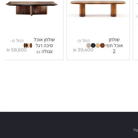
שולחן
שולחן אוכל
החל מ-
החל מ-
אוכל תמי
סיכה רגל
₪
58,600
₪
39,400
2
עגולה
עץ
לי