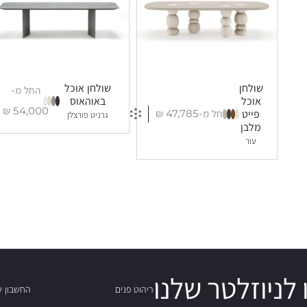
שולחן
שולחן אוכל
החל מ-
אוכל
באוהאוס
₪
54,000
החל מ-
47,785
₪
פייט
גרניט פורצלן
מלבן
עור
לניוזלטר שלנו
ריהוט פנים
החשבון ש