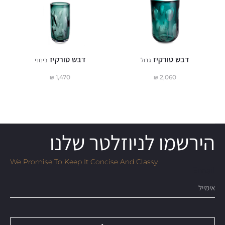
דבש טורקיז
דבש טורקיז
גדול
בינוני
₪
1,470
₪
2,060
הירשמו לניוזלטר שלנו
We Promise To Keep It Concise And Classy
Email