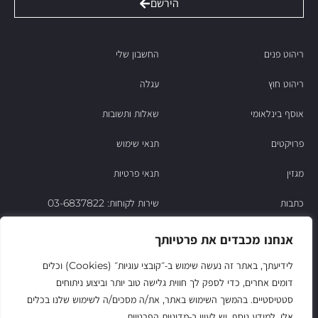
הירשם
ריהוט פנים
החשבון שלי
ריהוט חוץ
עגלה
אוסף בינלאומי
שאלות ותשובות
פרויקטים
תנאי שימוש
מגזין
תנאי פרטיות
כתבות
שירות לקוחות: 03-6837822
הסיפור של ניסו
אנחנו מכבדים את פרטיותך
צור קשר
לידיעתך, באתר זה נעשה שימוש ב‑״קובצי עוגיות״ (Cookies) וכלים
דומים אחרים, כדי לספק לך חווית גלישה טוב יותר וביצוע ניתוחים
החשבון שלי
סטטיסטיים. בהמשך השימוש באתר, את/ה מסכים/ה לשימוש שלנו בכלים
אלו. למידע נוסף, יש לעיין ב‑מדיניות הפרטיות.