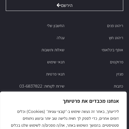
הירשם
ריהוט פנים
החשבון שלי
ריהוט חוץ
עגלה
אוסף בינלאומי
שאלות ותשובות
פרויקטים
תנאי שימוש
מגזין
תנאי פרטיות
כתבות
שירות לקוחות: 03-6837822
הסיפור של ניסו
אנחנו מכבדים את פרטיותך
צור קשר
לידיעתך, באתר זה נעשה שימוש ב‑״קובצי עוגיות״ (Cookies) וכלים
דומים אחרים, כדי לספק לך חווית גלישה טוב יותר וביצוע ניתוחים
החשבון שלי
סטטיסטיים. בהמשך השימוש באתר, את/ה מסכים/ה לשימוש שלנו בכלים