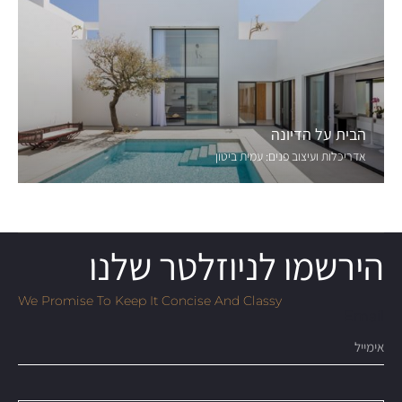
הבית על הדיונה
אדריכלות ועיצוב פנים:
עמית ביטון
הירשמו לניוזלטר שלנו
We Promise To Keep It Concise And Classy
Email