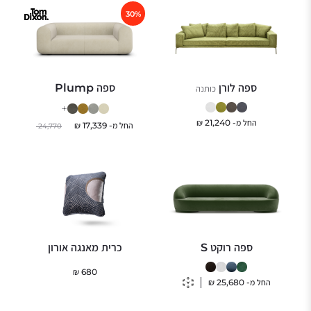
30%
ספה לורן
ספה Plump
כותנה
+
החל מ-
21,240
₪
החל מ-
17,339
₪
24,770
ספה רוקט S
כרית מאנגה אורון
₪
680
החל מ-
25,680
₪