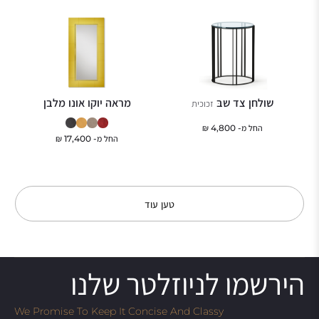
שולחן צד שבּ
מראה יוקו אונו מלבן
זכוכית
החל מ-
4,800
₪
החל מ-
17,400
₪
טען עוד
הירשמו לניוזלטר שלנו
We Promise To Keep It Concise And Classy