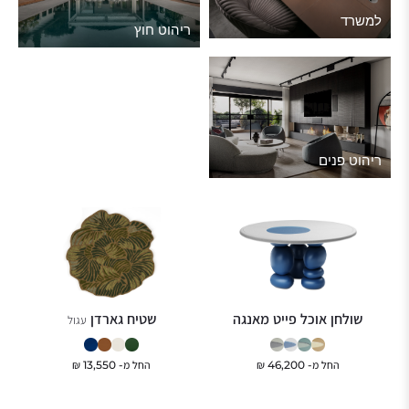
למשרד
ריהוט חוץ
ריהוט פנים
שולחן אוכל פייט מאנגה
שטיח גארדן
עגול
החל מ-
46,200
₪
החל מ-
13,550
₪