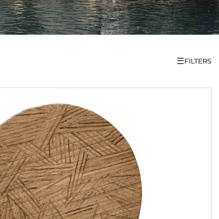
☰
FILTERS