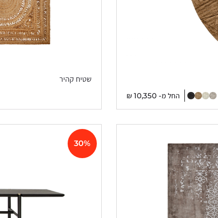
שטיח קהיר
החל מ-
10,350
₪
30%