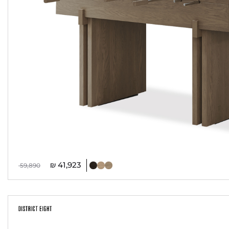
₪
41,923
59,890