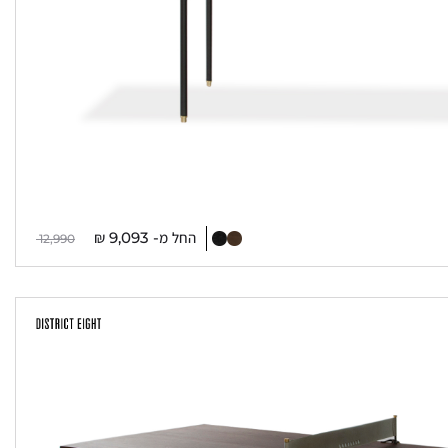
החל מ-
9,093
₪
12,990