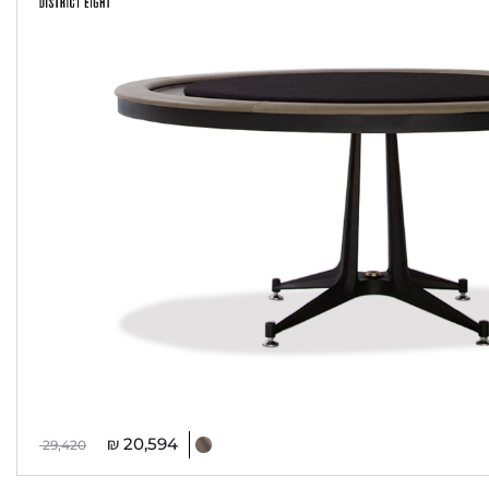
₪
20,594
29,420