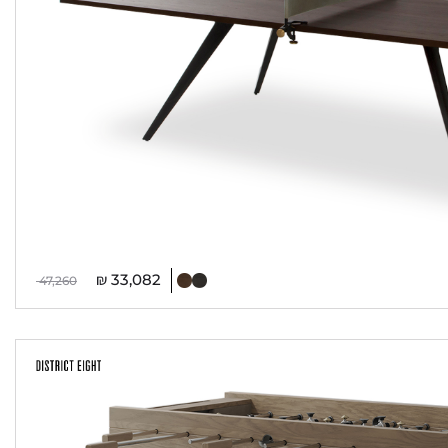
₪
33,082
47,260