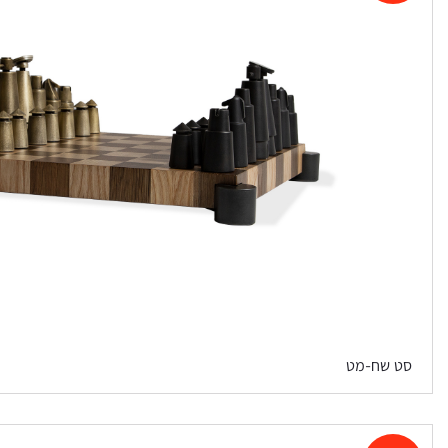
סט שח-מט