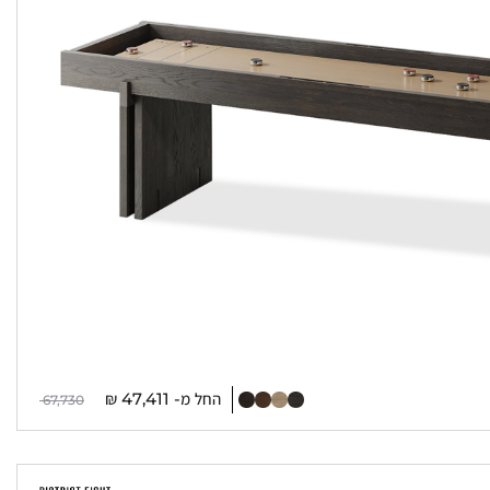
החל מ-
47,411
₪
67,730