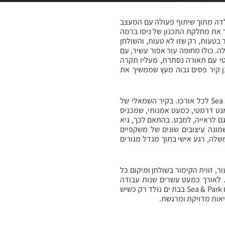
 שלמה שנולדה מתוך שיתוף פעולה עם המעצב
ר את מחלקת התכנון של ניסו ברמה
ר, הן הנדסית והן ביצועית. במרכז החלל ניצב שולחן קבלה פיסולי שנראה כמעט כמו תמונה ש AI יצר בטעות, רק שזו לא טעות, והשולחן
לחן קבלה. כולו מחופה עור אפור עשיר, עם
מטי עם תאורה נסתרת, מעליו תקרה
נן קיר פסים גבוה מעץ שממשיך את
אבל אולי המהלך היצירתי המרשים ביותר בפרויקט, מעבר לשולחן, הוא מוטיב המשקפיים שמלווה את Sea & Park לכל אורכו. בקיר השמאלי של
אות עצומות. זהו אלמנט דרמטי, כמעט אמנותי, שמכניס
כפולה ופרשנות. שם הפרויקט נגזר מהמיקום בבת ים, מול הים ולצד פארק, וה Sea רומז גם לראייה, למבט. בהתאם לכך, גיא
ים ושמונה עיצובים שונים של משקפיים
שלה, רגע אישי בתוך מגדל מגורים
 זווית הקימור בשולחן ומיקום כל
 לאורך כמעט עשרים שנות עבודה
משותפת נבנתה בינינו שפה מקצועית וחברות אמיתית, המבוססת על אמון, סקרנות והערכה הדדית. פרויקט כמו Sea & Park בבת ים נולד רק כשיש
יאות מדויקת ומרגשת.