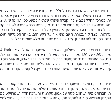
ט המגורים Sea & Park בבת ים נוצר לובי שהוא הרבה מעבר לחלל כניסה, זו יצירה אדריכלית
ני עשורים. כבר משלב הסקיצות היה ברור שמדובר בפרויקט יוצא דופן שמאתג
הגבוהה ביות
ני עידן ה AI. גיא יצר קומפוזיציה של כדורים מנופחים ומרופדים, מעין ספה רכה שהפכה לשו
ולה וגוף תפוח ועגול שמושך את העין מכל זווית. מאחוריו קיר גלים דר
גדולות, ובצד קיר בצורת ר עם פסי אור על רקע זהב. באזור המעליות תוכ
ניסו במיוחד לפי התכנון של גיא, ודורש פתרונות שלא פוגשים בכל יום.
הלובי משולבות משקפיים ענקיות במידות 4.93 על 1.91 מטר, ובעדשות משולבות שתי מר
ממד של משחק, ראייה 
מ 40 הקומות משקפיים ייחודיות הממוקמות מיד ביציאה מהמעלית. חמישה צבעים שונ
אף זוג שחוזר על עצמו יותר מפעם אחת בכל הבניין. כל קומה מקבלת זהות מ
בית, מדויקת ומלאת תשוקה לפרטים. גיא היה מעורב עד רמת טקסטורת העור,
 בבית המלאכה שלנו, מתוך הבנה משותפת שלא מתפשרים על רמת גימור.
תכנון והביצוע מוכנה לאתגר את עצמה שוב ושוב כדי להפוך רעיון אמיץ למצ