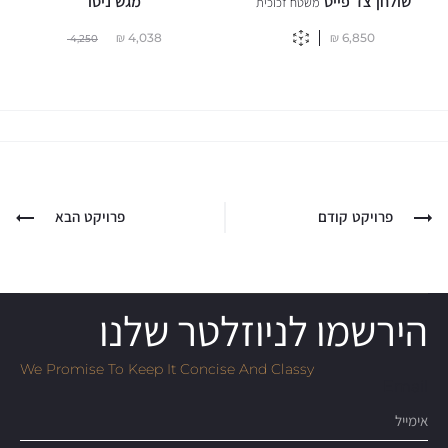
שולחן צד פייט
מגש ניסו
משטח זכוכית
₪
4,038
₪
6,850
4,250
פרויקט קודם
פרויקט הבא
הירשמו לניוזלטר שלנו
We Promise To Keep It Concise And Classy
Email