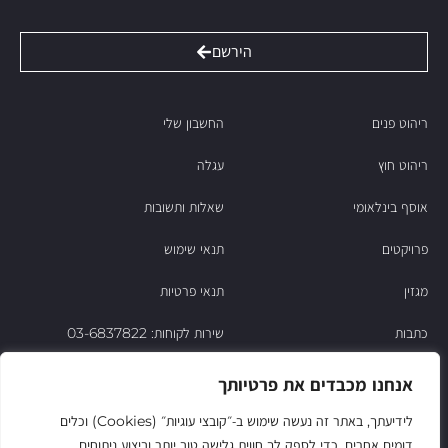
הירשם
ריהוט פנים
החשבון שלי
ריהוט חוץ
עגלה
אוסף בינלאומי
שאלות ותשובות
פרויקטים
תנאי שימוש
מגזין
תנאי פרטיות
כתבות
שירות לקוחות: 03-6837822
הסיפור של ניסו
אנחנו מכבדים את פרטיותך
צור קשר
לידיעתך, באתר זה נעשה שימוש ב‑״קובצי עוגיות״ (Cookies) וכלים
דומים אחרים, כדי לספק לך חווית גלישה טוב יותר וביצוע ניתוחים