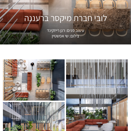
לובי חברת מיקסר ברעננה
עיצוב פנים:
רנן רייזקינד
צילום:
שי אפשטיין