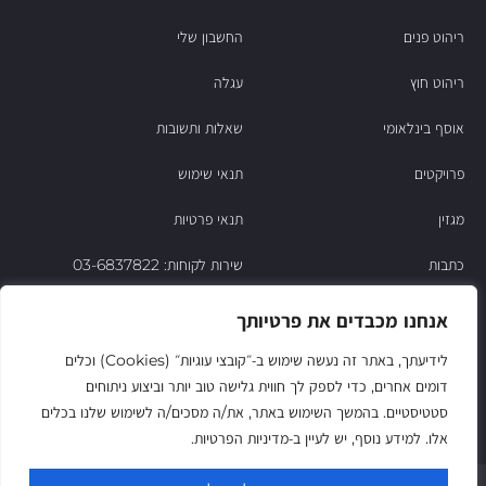
ריהוט פנים
החשבון שלי
ריהוט חוץ
עגלה
אוסף בינלאומי
שאלות ותשובות
פרויקטים
תנאי שימוש
מגזין
תנאי פרטיות
כתבות
שירות לקוחות: 03-6837822
הסיפור של ניסו
אנחנו מכבדים את פרטיותך
צור קשר
לידיעתך, באתר זה נעשה שימוש ב‑״קובצי עוגיות״ (Cookies) וכלים
דומים אחרים, כדי לספק לך חווית גלישה טוב יותר וביצוע ניתוחים
החשבון שלי
סטטיסטיים. בהמשך השימוש באתר, את/ה מסכים/ה לשימוש שלנו בכלים
אלו. למידע נוסף, יש לעיין ב‑מדיניות הפרטיות.