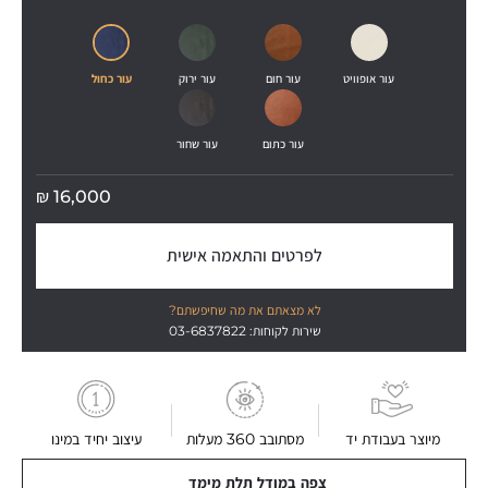
עור אופוויט
עור חום
עור ירוק
עור כחול
עור כתום
עור שחור
₪
16,000
לפרטים והתאמה אישית
לא מצאתם את מה שחיפשתם?
שירות לקוחות: 03-6837822
מיוצר בעבודת יד
מסתובב 360 מעלות
עיצוב יחיד במינו
צפה במודל תלת מימד